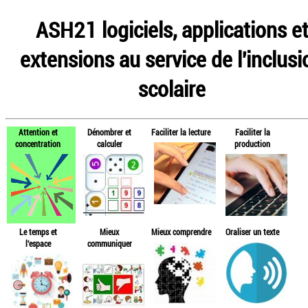
ASH21 logiciels, applications e
extensions au service de l'inclusi
scolaire
Attention et
Dénombrer et
Faciliter la lecture
Faciliter la
concentration
calculer
production
Le temps et
Mieux
Mieux comprendre
Oraliser un texte
l'espace
communiquer