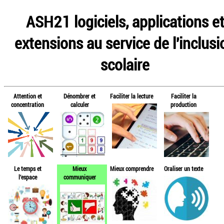
ASH21 logiciels, applications e
extensions au service de l'inclusi
scolaire
Attention et
Dénombrer et
Faciliter la lecture
Faciliter la
concentration
calculer
production
Le temps et
Mieux
Mieux comprendre
Oraliser un texte
l'espace
communiquer