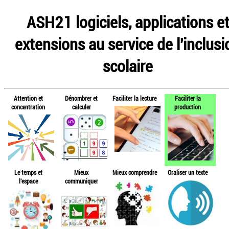
ASH21 logiciels, applications e
extensions au service de l'inclusi
scolaire
Attention et
Dénombrer et
Faciliter la lecture
Faciliter la
concentration
calculer
production
Le temps et
Mieux
Mieux comprendre
Oraliser un texte
l'espace
communiquer