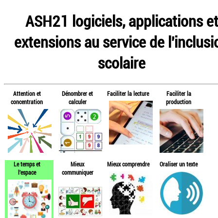
ASH21 logiciels, applications e
extensions au service de l'inclusi
scolaire
Attention et
Dénombrer et
Faciliter la lecture
Faciliter la
concentration
calculer
production
Le temps et
Mieux
Mieux comprendre
Oraliser un texte
l'espace
communiquer