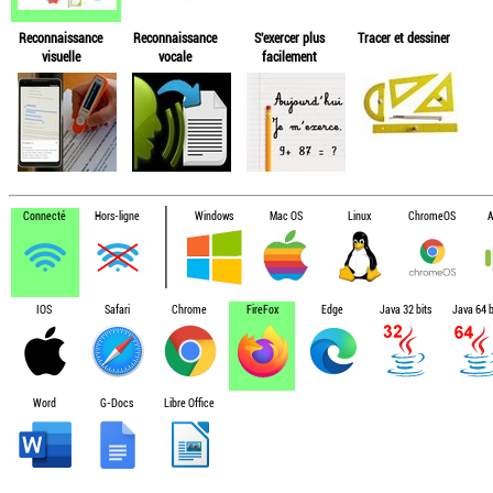
Reconnaissance
Reconnaissance
S'exercer plus
Tracer et dessiner
visuelle
vocale
facilement
Connecté
Hors-ligne
Windows
Mac OS
Linux
ChromeOS
A
IOS
Safari
Chrome
FireFox
Edge
Java 32 bits
Java 64 b
Word
G-Docs
Libre Office