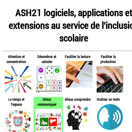
ASH21 logiciels, applications e
extensions au service de l'inclusi
scolaire
Attention et
Dénombrer et
Faciliter la lecture
Faciliter la
concentration
calculer
production
Le temps et
Mieux
Mieux comprendre
Oraliser un texte
l'espace
communiquer