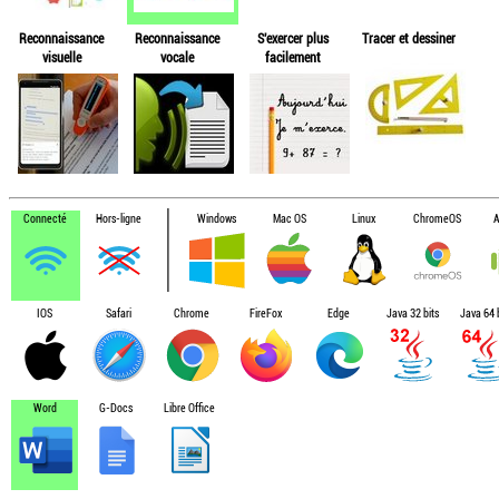
Reconnaissance
Reconnaissance
S'exercer plus
Tracer et dessiner
visuelle
vocale
facilement
Connecté
Hors-ligne
Windows
Mac OS
Linux
ChromeOS
A
IOS
Safari
Chrome
FireFox
Edge
Java 32 bits
Java 64 b
Word
G-Docs
Libre Office