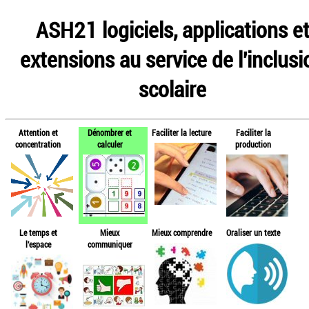
ASH21 logiciels, applications e
extensions au service de l'inclusi
scolaire
Attention et
Dénombrer et
Faciliter la lecture
Faciliter la
concentration
calculer
production
Le temps et
Mieux
Mieux comprendre
Oraliser un texte
l'espace
communiquer