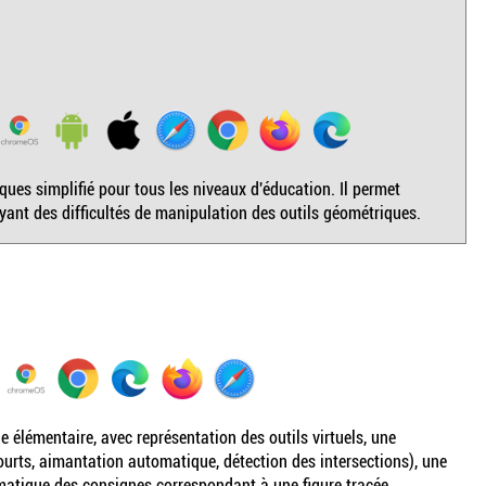
ues simplifié pour tous les niveaux d'éducation. Il permet
ayant des difficultés de manipulation des outils géométriques.
e élémentaire, avec représentation des outils virtuels, une
courts, aimantation automatique, détection des intersections), une
atique des consignes correspondant à une figure tracée...