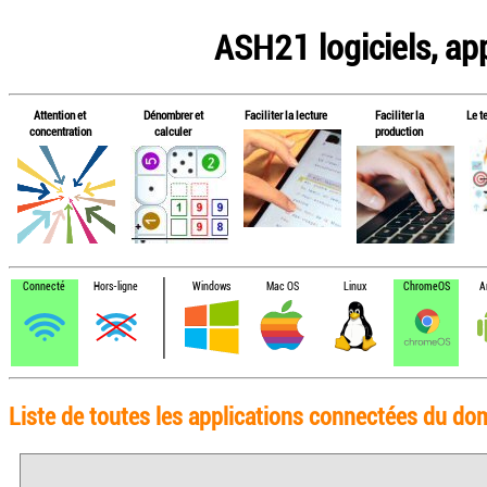
ASH21 logiciels, app
Attention et
Dénombrer et
Faciliter la lecture
Faciliter la
Le t
concentration
calculer
production
Connecté
Hors-ligne
Windows
Mac OS
Linux
ChromeOS
A
Liste de toutes les applications connectées du do