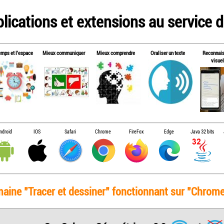
lications et extensions au service de
emps et l'espace
Mieux communiquer
Mieux comprendre
Oraliser un texte
Reconnai
visuel
ndroid
IOS
Safari
Chrome
FireFox
Edge
Java 32 bits
maine "Tracer et dessiner" fonctionnant sur "Chrome