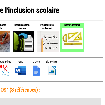
 l'inclusion scolaire
ssance
Reconnaissance
S'exercer plus
Tracer et dessiner
le
vocale
facilement
Java 64 bits
Word
G-Docs
Libre Office
OS" (3 références) :