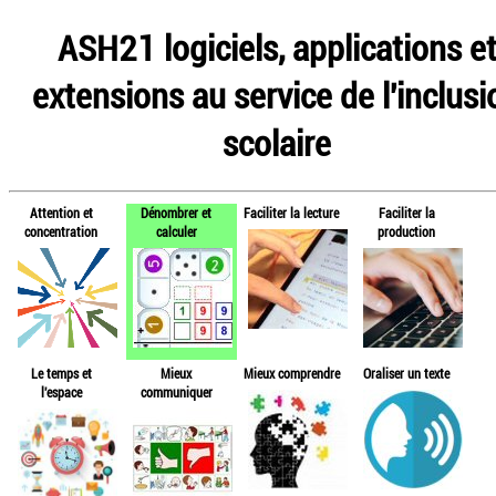
ASH21 logiciels, applications e
extensions au service de l'inclusi
scolaire
Attention et
Dénombrer et
Faciliter la lecture
Faciliter la
concentration
calculer
production
Le temps et
Mieux
Mieux comprendre
Oraliser un texte
l'espace
communiquer