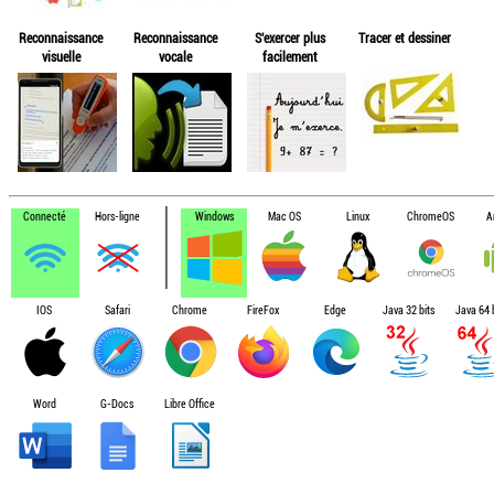
Reconnaissance
Reconnaissance
S'exercer plus
Tracer et dessiner
visuelle
vocale
facilement
Connecté
Hors-ligne
Windows
Mac OS
Linux
ChromeOS
A
IOS
Safari
Chrome
FireFox
Edge
Java 32 bits
Java 64 b
Word
G-Docs
Libre Office