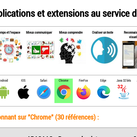
lications et extensions au service de
emps et l'espace
Mieux communiquer
Mieux comprendre
Oraliser un texte
Reconnai
visuel
ndroid
IOS
Safari
Chrome
FireFox
Edge
Java 32 bits
onnant sur "Chrome" (30 références) :