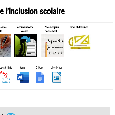
 l'inclusion scolaire
ssance
Reconnaissance
S'exercer plus
Tracer et dessiner
le
vocale
facilement
Java 64 bits
Word
G-Docs
Libre Office