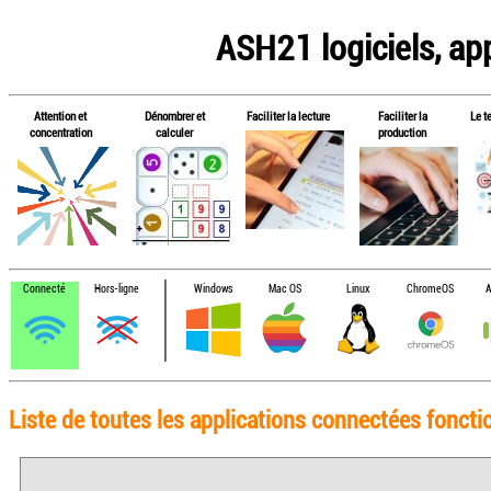
ASH21 logiciels, app
Attention et
Dénombrer et
Faciliter la lecture
Faciliter la
Le t
concentration
calculer
production
Connecté
Hors-ligne
Windows
Mac OS
Linux
ChromeOS
A
Liste de toutes les applications connectées foncti