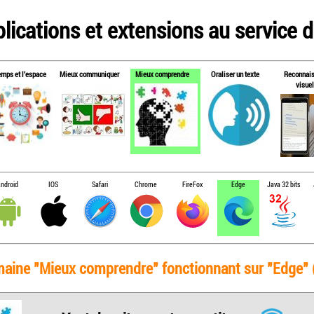
lications et extensions au service de
emps et l'espace
Mieux communiquer
Mieux comprendre
Oraliser un texte
Reconnai
visuel
ndroid
IOS
Safari
Chrome
FireFox
Edge
Java 32 bits
maine "Mieux comprendre" fonctionnant sur "Edge" (