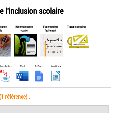
 l'inclusion scolaire
ssance
Reconnaissance
S'exercer plus
Tracer et dessiner
le
vocale
facilement
Java 64 bits
Word
G-Docs
Libre Office
1 référence) :