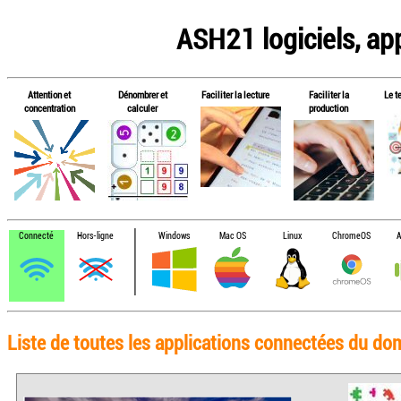
ASH21 logiciels, app
Attention et
Dénombrer et
Faciliter la lecture
Faciliter la
Le t
concentration
calculer
production
Connecté
Hors-ligne
Windows
Mac OS
Linux
ChromeOS
A
Liste de toutes les applications connectées du do