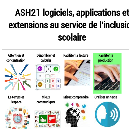
ASH21 logiciels, applications e
extensions au service de l'inclusi
scolaire
Attention et
Dénombrer et
Faciliter la lecture
Faciliter la
concentration
calculer
production
Le temps et
Mieux
Mieux comprendre
Oraliser un texte
l'espace
communiquer