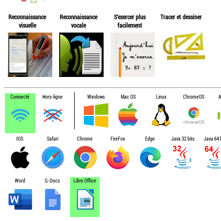
Reconnaissance
Reconnaissance
S'exercer plus
Tracer et dessiner
visuelle
vocale
facilement
Connecté
Hors-ligne
Windows
Mac OS
Linux
ChromeOS
A
IOS
Safari
Chrome
FireFox
Edge
Java 32 bits
Java 64 b
Word
G-Docs
Libre Office