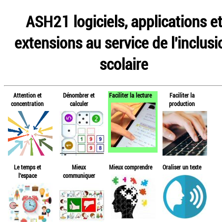
ASH21 logiciels, applications e
extensions au service de l'inclusi
scolaire
Attention et
Dénombrer et
Faciliter la lecture
Faciliter la
concentration
calculer
production
Le temps et
Mieux
Mieux comprendre
Oraliser un texte
l'espace
communiquer