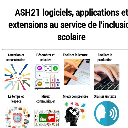
ASH21 logiciels, applications e
extensions au service de l'inclusi
scolaire
Attention et
Dénombrer et
Faciliter la lecture
Faciliter la
concentration
calculer
production
Le temps et
Mieux
Mieux comprendre
Oraliser un texte
l'espace
communiquer