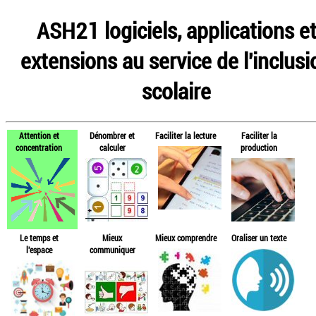
ASH21 logiciels, applications e
extensions au service de l'inclusi
scolaire
Attention et
Dénombrer et
Faciliter la lecture
Faciliter la
concentration
calculer
production
Le temps et
Mieux
Mieux comprendre
Oraliser un texte
l'espace
communiquer