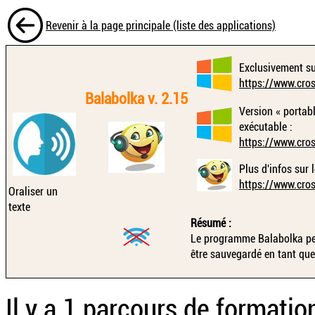
Revenir à la page principale (liste des applications)
Exclusivement su
https://www.cro
Balabolka v. 2.15
Version « portabl
exécutable :
https://www.cro
Plus d'infos sur le
https://www.cro
Oraliser un
texte
Résumé :
Le programme Balabolka perme
être sauvegardé en tant que
Il y a 1 parcours de formatio