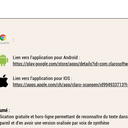
:
Lien vers l'application pour Androïd :
https://play.google.com/store/apps/details?id=com.clarosof
Lien vers l'application pour IOS :
https://apps.apple.com/ch/app/claro-scanpen/id994933713?l
umé :
lication gratuite et hors-ligne permettant de reconnaître du texte dans
ppareil et d'en avoir une version oralisée par voix de synthèse