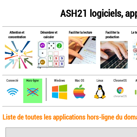
ASH21 logiciels, app
Attention et
Dénombrer et
Faciliter la lecture
Faciliter la
Le t
concentration
calculer
production
Connecté
Hors-ligne
Windows
Mac OS
Linux
ChromeOS
A
Liste de toutes les applications hors-ligne du do