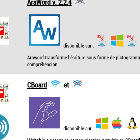
AraWord v. 2.2.4
disponible sur :
Araword transforme l'écriture sous forme de pictogrammes
compréhension.
CBoard
et
disponible sur :