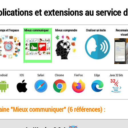
lications et extensions au service de
emps et l'espace
Mieux communiquer
Mieux comprendre
Oraliser un texte
Reconnai
visuel
ndroid
IOS
Safari
Chrome
FireFox
Edge
Java 32 bits
maine "Mieux communiquer" (6 références) :