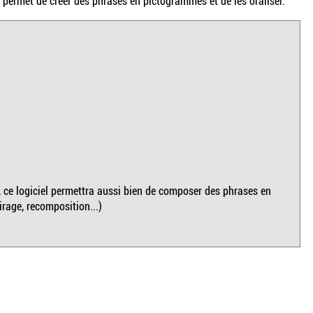
permet de créer des phrases en pictogrammes et de les oraliser.
 ce logiciel permettra aussi bien de composer des phrases en
irage, recomposition...)