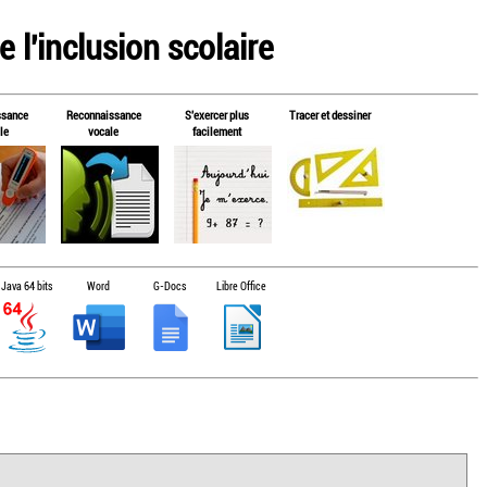
 l'inclusion scolaire
ssance
Reconnaissance
S'exercer plus
Tracer et dessiner
le
vocale
facilement
Java 64 bits
Word
G-Docs
Libre Office