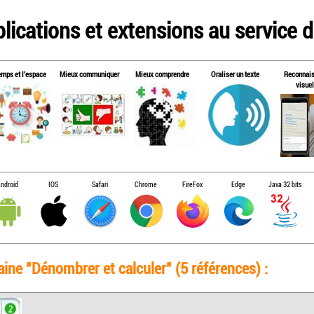
lications et extensions au service de
emps et l'espace
Mieux communiquer
Mieux comprendre
Oraliser un texte
Reconnai
visuel
ndroid
IOS
Safari
Chrome
FireFox
Edge
Java 32 bits
aine "Dénombrer et calculer" (5 références) :