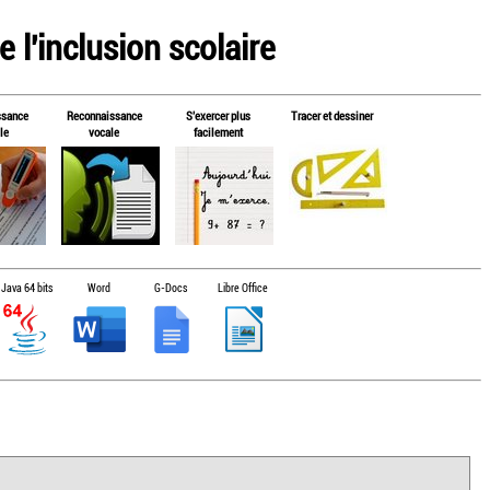
 l'inclusion scolaire
ssance
Reconnaissance
S'exercer plus
Tracer et dessiner
le
vocale
facilement
Java 64 bits
Word
G-Docs
Libre Office