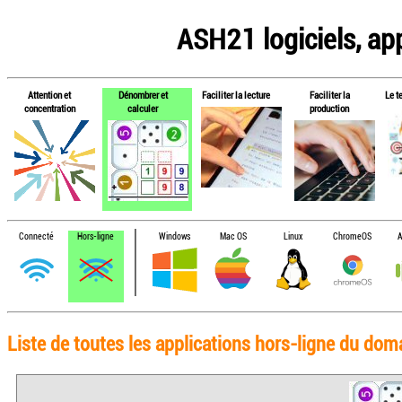
ASH21 logiciels, app
Attention et
Dénombrer et
Faciliter la lecture
Faciliter la
Le t
concentration
calculer
production
Connecté
Hors-ligne
Windows
Mac OS
Linux
ChromeOS
A
Liste de toutes les applications hors-ligne du dom