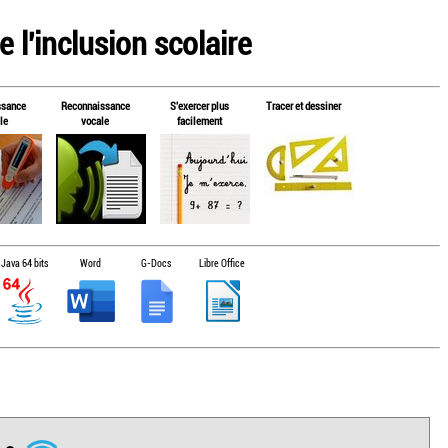
 l'inclusion scolaire
ssance
Reconnaissance
S'exercer plus
Tracer et dessiner
le
vocale
facilement
Java 64 bits
Word
G-Docs
Libre Office