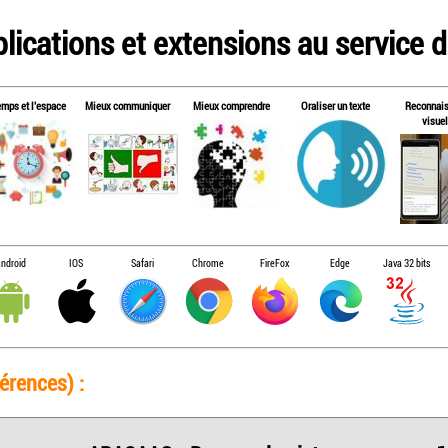
lications et extensions au service de
emps et l'espace
Mieux communiquer
Mieux comprendre
Oraliser un texte
Reconnai
visuel
ndroid
IOS
Safari
Chrome
FireFox
Edge
Java 32 bits
érences) :