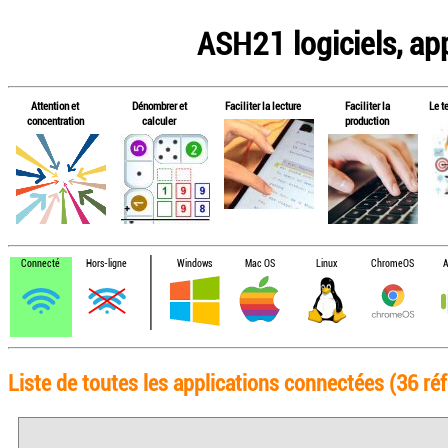
ASH21 logiciels, app
Attention et
Dénombrer et
Faciliter la lecture
Faciliter la
Le t
concentration
calculer
production
Connecté
Hors-ligne
Windows
Mac OS
Linux
ChromeOS
A
Liste de toutes les applications connectées (36 réf