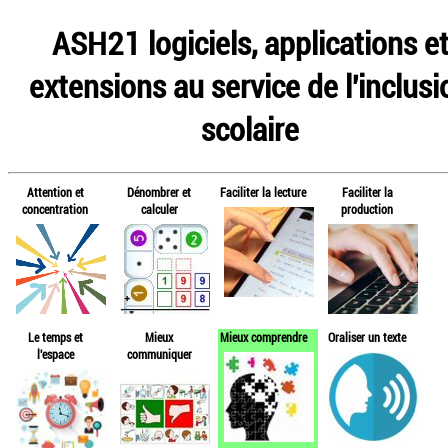
ASH21 logiciels, applications e
extensions au service de l'inclusi
scolaire
Attention et
Dénombrer et
Faciliter la lecture
Faciliter la
concentration
calculer
production
Le temps et
Mieux
Mieux comprendre
Oraliser un texte
l'espace
communiquer