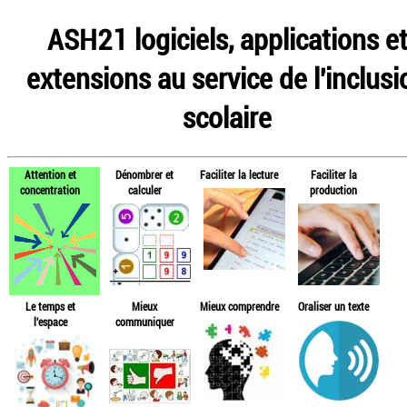
ASH21 logiciels, applications e
extensions au service de l'inclusi
scolaire
Attention et
Dénombrer et
Faciliter la lecture
Faciliter la
concentration
calculer
production
Le temps et
Mieux
Mieux comprendre
Oraliser un texte
l'espace
communiquer