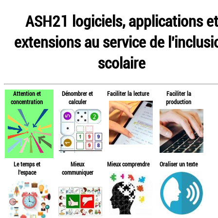
ASH21 logiciels, applications e
extensions au service de l'inclusi
scolaire
Attention et
Dénombrer et
Faciliter la lecture
Faciliter la
concentration
calculer
production
Le temps et
Mieux
Mieux comprendre
Oraliser un texte
l'espace
communiquer