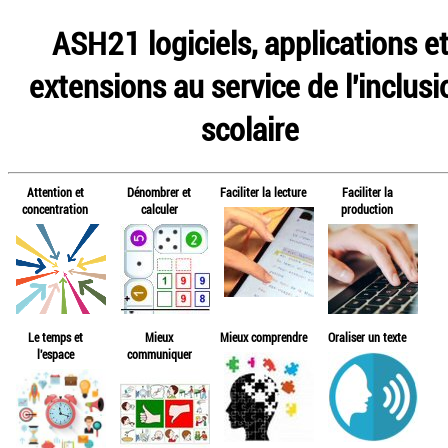
ASH21 logiciels, applications e
extensions au service de l'inclusi
scolaire
Attention et
Dénombrer et
Faciliter la lecture
Faciliter la
concentration
calculer
production
Le temps et
Mieux
Mieux comprendre
Oraliser un texte
l'espace
communiquer