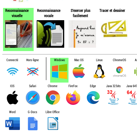
Reconnaissance
Reconnaissance
S'exercer plus
Tracer et dessiner
visuelle
vocale
facilement
Connecté
Hors-ligne
Windows
Mac OS
Linux
ChromeOS
A
IOS
Safari
Chrome
FireFox
Edge
Java 32 bits
Java 64 b
Word
G-Docs
Libre Office