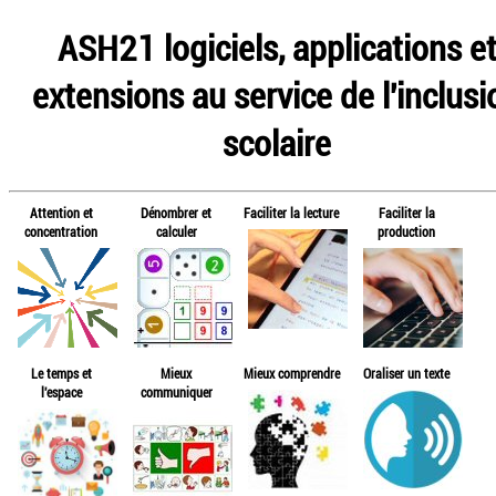
ASH21 logiciels, applications e
extensions au service de l'inclusi
scolaire
Attention et
Dénombrer et
Faciliter la lecture
Faciliter la
concentration
calculer
production
Le temps et
Mieux
Mieux comprendre
Oraliser un texte
l'espace
communiquer