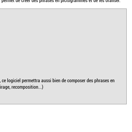
permet de créer des phrases en pictogrammes et de les oraliser.
 ce logiciel permettra aussi bien de composer des phrases en
irage, recomposition...)