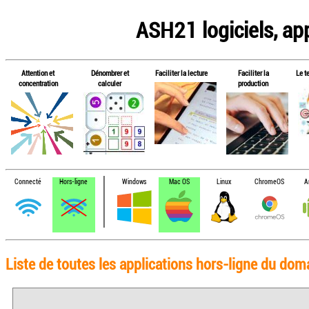
ASH21 logiciels, app
Attention et
Dénombrer et
Faciliter la lecture
Faciliter la
Le t
concentration
calculer
production
Connecté
Hors-ligne
Windows
Mac OS
Linux
ChromeOS
A
Liste de toutes les applications hors-ligne du do