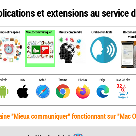
lications et extensions au service de
emps et l'espace
Mieux communiquer
Mieux comprendre
Oraliser un texte
Reconnai
visuel
ndroid
IOS
Safari
Chrome
FireFox
Edge
Java 32 bits
maine "Mieux communiquer" fonctionnant sur "Mac OS