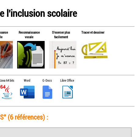
 l'inclusion scolaire
ssance
Reconnaissance
S'exercer plus
Tracer et dessiner
le
vocale
facilement
Java 64 bits
Word
G-Docs
Libre Office
" (6 références) :