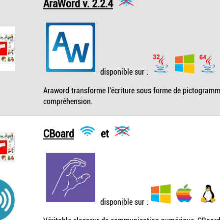
AraWord v. 2.2.4
disponible sur :
Araword transforme l'écriture sous forme de pictogrammes
compréhension.
CBoard
et
disponible sur :