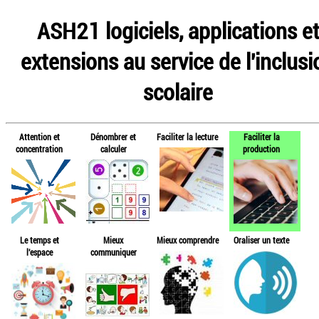
ASH21 logiciels, applications e
extensions au service de l'inclusi
scolaire
Attention et
Dénombrer et
Faciliter la lecture
Faciliter la
concentration
calculer
production
Le temps et
Mieux
Mieux comprendre
Oraliser un texte
l'espace
communiquer