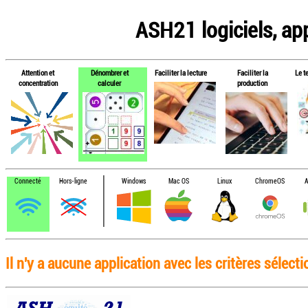
ASH21 logiciels, app
Attention et
Dénombrer et
Faciliter la lecture
Faciliter la
Le t
concentration
calculer
production
Connecté
Hors-ligne
Windows
Mac OS
Linux
ChromeOS
A
Il n'y a aucune application avec les critères sélect