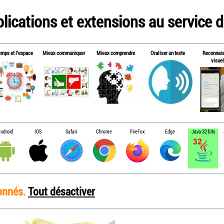
lications et extensions au service de
emps et l'espace
Mieux communiquer
Mieux comprendre
Oraliser un texte
Reconnai
visuel
ndroid
IOS
Safari
Chrome
FireFox
Edge
Java 32 bits
ionnés.
Tout désactiver