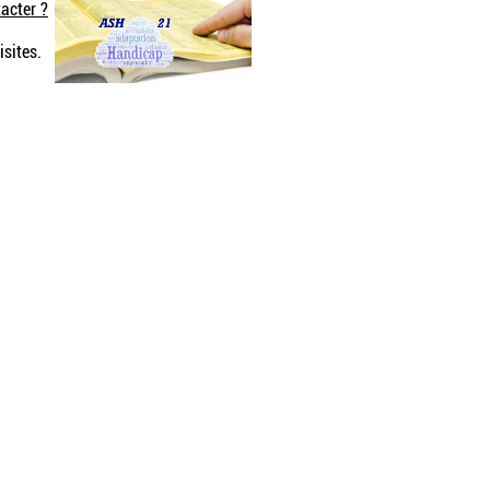
acter ?
isites.