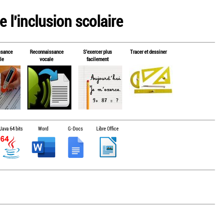
 l'inclusion scolaire
ssance
Reconnaissance
S'exercer plus
Tracer et dessiner
le
vocale
facilement
Java 64 bits
Word
G-Docs
Libre Office