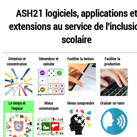
ASH21 logiciels, applications e
extensions au service de l'inclusi
scolaire
Attention et
Dénombrer et
Faciliter la lecture
Faciliter la
concentration
calculer
production
Le temps et
Mieux
Mieux comprendre
Oraliser un texte
l'espace
communiquer