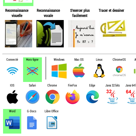
Reconnaissance
Reconnaissance
S'exercer plus
Tracer et dessiner
visuelle
vocale
facilement
Connecté
Hors-ligne
Windows
Mac OS
Linux
ChromeOS
A
IOS
Safari
Chrome
FireFox
Edge
Java 32 bits
Java 64 b
Word
G-Docs
Libre Office