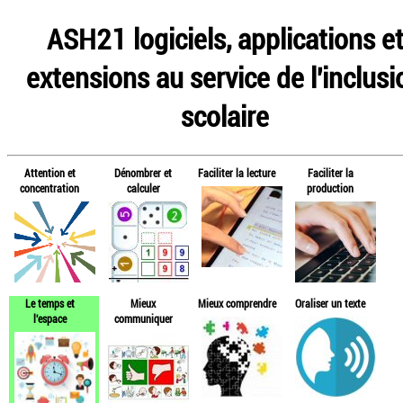
ASH21 logiciels, applications e
extensions au service de l'inclusi
scolaire
Attention et
Dénombrer et
Faciliter la lecture
Faciliter la
concentration
calculer
production
Le temps et
Mieux
Mieux comprendre
Oraliser un texte
l'espace
communiquer