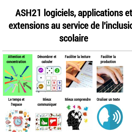
ASH21 logiciels, applications e
extensions au service de l'inclusi
scolaire
Attention et
Dénombrer et
Faciliter la lecture
Faciliter la
concentration
calculer
production
Le temps et
Mieux
Mieux comprendre
Oraliser un texte
l'espace
communiquer