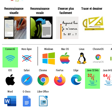
Reconnaissance
Reconnaissance
S'exercer plus
Tracer et dessiner
visuelle
vocale
facilement
Connecté
Hors-ligne
Windows
Mac OS
Linux
ChromeOS
A
IOS
Safari
Chrome
FireFox
Edge
Java 32 bits
Java 64 b
Word
G-Docs
Libre Office