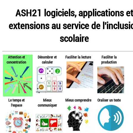
ASH21 logiciels, applications e
extensions au service de l'inclusi
scolaire
Attention et
Dénombrer et
Faciliter la lecture
Faciliter la
concentration
calculer
production
Le temps et
Mieux
Mieux comprendre
Oraliser un texte
l'espace
communiquer