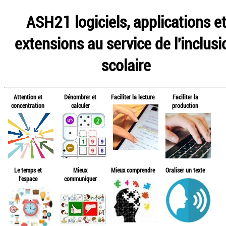
ASH21 logiciels, applications e
extensions au service de l'inclusi
scolaire
Attention et
Dénombrer et
Faciliter la lecture
Faciliter la
concentration
calculer
production
Le temps et
Mieux
Mieux comprendre
Oraliser un texte
l'espace
communiquer