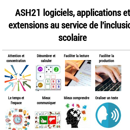
ASH21 logiciels, applications e
extensions au service de l'inclusi
scolaire
Attention et
Dénombrer et
Faciliter la lecture
Faciliter la
concentration
calculer
production
Le temps et
Mieux
Mieux comprendre
Oraliser un texte
l'espace
communiquer