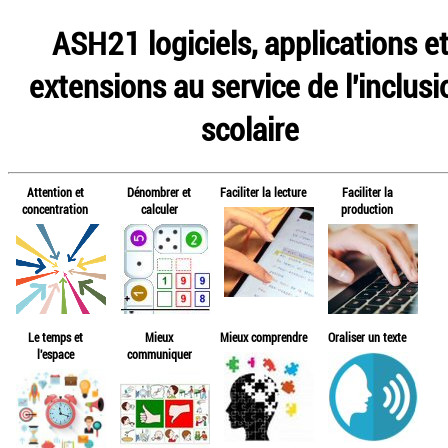
ASH21 logiciels, applications e
extensions au service de l'inclusi
scolaire
Attention et
Dénombrer et
Faciliter la lecture
Faciliter la
concentration
calculer
production
Le temps et
Mieux
Mieux comprendre
Oraliser un texte
l'espace
communiquer