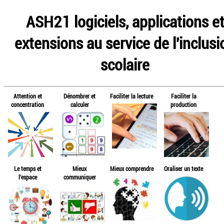
ASH21 logiciels, applications e
extensions au service de l'inclusi
scolaire
Attention et
Dénombrer et
Faciliter la lecture
Faciliter la
concentration
calculer
production
Le temps et
Mieux
Mieux comprendre
Oraliser un texte
l'espace
communiquer