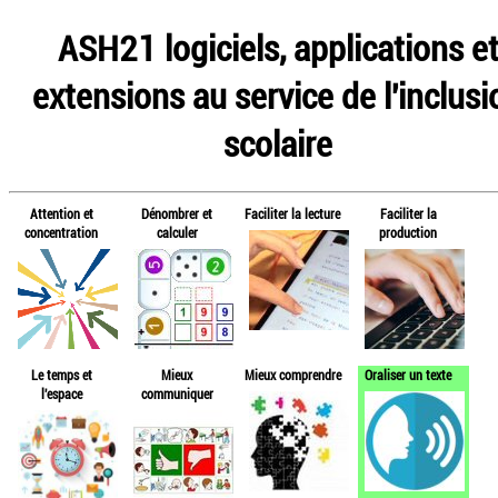
ASH21 logiciels, applications e
extensions au service de l'inclusi
scolaire
Attention et
Dénombrer et
Faciliter la lecture
Faciliter la
concentration
calculer
production
Le temps et
Mieux
Mieux comprendre
Oraliser un texte
l'espace
communiquer