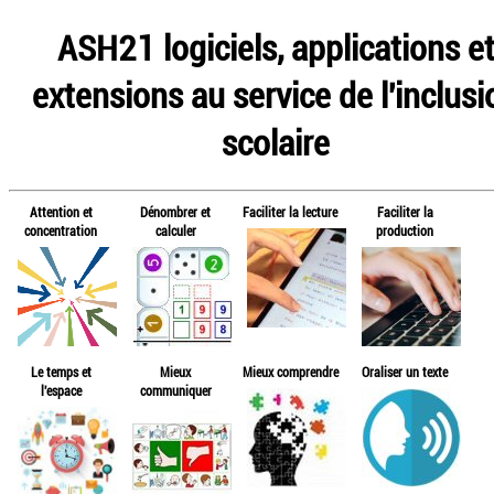
ASH21 logiciels, applications e
extensions au service de l'inclusi
scolaire
Attention et
Dénombrer et
Faciliter la lecture
Faciliter la
concentration
calculer
production
Le temps et
Mieux
Mieux comprendre
Oraliser un texte
l'espace
communiquer