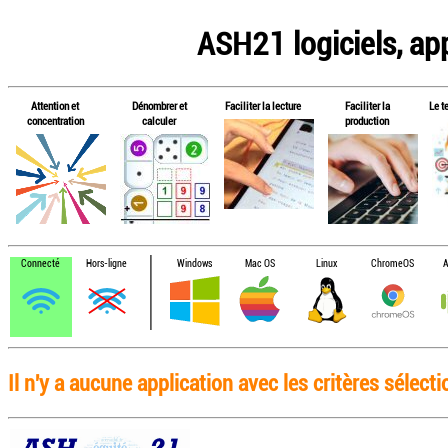
ASH21 logiciels, app
Attention et
Dénombrer et
Faciliter la lecture
Faciliter la
Le t
concentration
calculer
production
Connecté
Hors-ligne
Windows
Mac OS
Linux
ChromeOS
A
Il n'y a aucune application avec les critères sélect