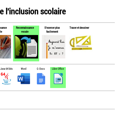
 l'inclusion scolaire
ssance
Reconnaissance
S'exercer plus
Tracer et dessiner
le
vocale
facilement
Java 64 bits
Word
G-Docs
Libre Office