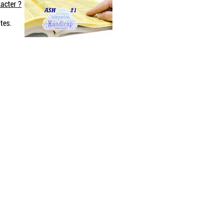
acter ?
tes.