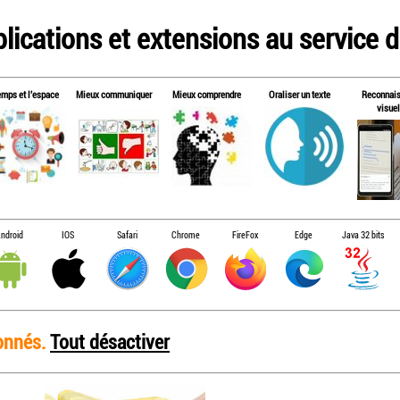
lications et extensions au service de
emps et l'espace
Mieux communiquer
Mieux comprendre
Oraliser un texte
Reconnai
visuel
ndroid
IOS
Safari
Chrome
FireFox
Edge
Java 32 bits
ionnés.
Tout désactiver