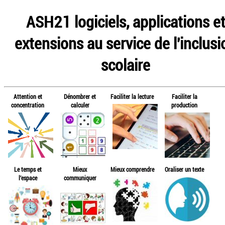
ASH21 logiciels, applications e
extensions au service de l'inclusi
scolaire
Attention et
Dénombrer et
Faciliter la lecture
Faciliter la
concentration
calculer
production
Le temps et
Mieux
Mieux comprendre
Oraliser un texte
l'espace
communiquer