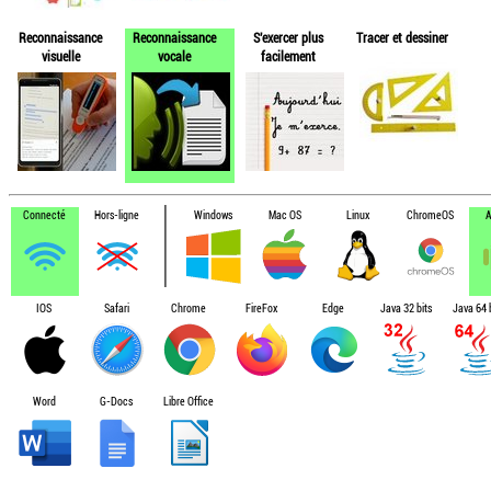
Reconnaissance
Reconnaissance
S'exercer plus
Tracer et dessiner
visuelle
vocale
facilement
Connecté
Hors-ligne
Windows
Mac OS
Linux
ChromeOS
A
IOS
Safari
Chrome
FireFox
Edge
Java 32 bits
Java 64 b
Word
G-Docs
Libre Office