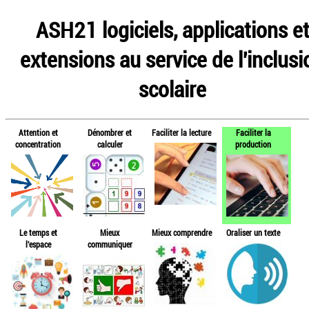
ASH21 logiciels, applications e
extensions au service de l'inclusi
scolaire
Attention et
Dénombrer et
Faciliter la lecture
Faciliter la
concentration
calculer
production
Le temps et
Mieux
Mieux comprendre
Oraliser un texte
l'espace
communiquer