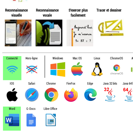
Reconnaissance
Reconnaissance
S'exercer plus
Tracer et dessiner
visuelle
vocale
facilement
Connecté
Hors-ligne
Windows
Mac OS
Linux
ChromeOS
A
IOS
Safari
Chrome
FireFox
Edge
Java 32 bits
Java 64 b
Word
G-Docs
Libre Office