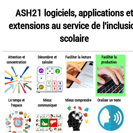
ASH21 logiciels, applications e
extensions au service de l'inclusi
scolaire
Attention et
Dénombrer et
Faciliter la lecture
Faciliter la
concentration
calculer
production
Le temps et
Mieux
Mieux comprendre
Oraliser un texte
l'espace
communiquer