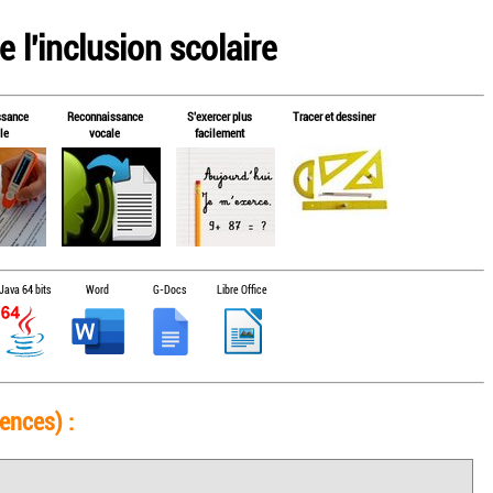
 l'inclusion scolaire
ssance
Reconnaissance
S'exercer plus
Tracer et dessiner
le
vocale
facilement
Java 64 bits
Word
G-Docs
Libre Office
ences) :