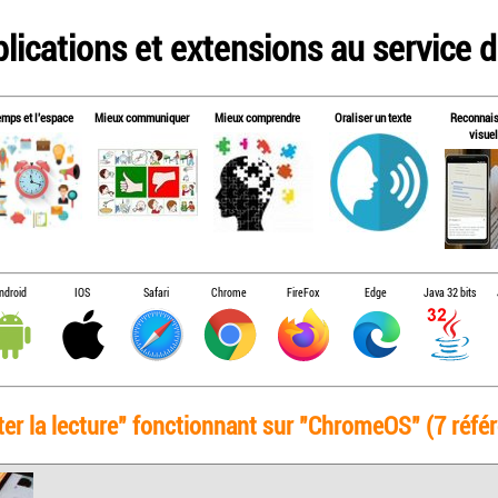
lications et extensions au service de
emps et l'espace
Mieux communiquer
Mieux comprendre
Oraliser un texte
Reconnai
visuel
ndroid
IOS
Safari
Chrome
FireFox
Edge
Java 32 bits
ter la lecture" fonctionnant sur "ChromeOS" (7 référ