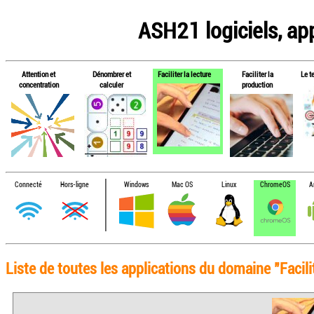
ASH21 logiciels, app
Attention et
Dénombrer et
Faciliter la lecture
Faciliter la
Le t
concentration
calculer
production
Connecté
Hors-ligne
Windows
Mac OS
Linux
ChromeOS
A
Liste de toutes les applications du domaine "Facili