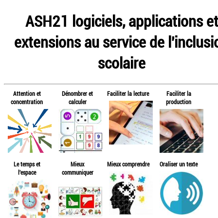
ASH21 logiciels, applications e
extensions au service de l'inclusi
scolaire
Attention et
Dénombrer et
Faciliter la lecture
Faciliter la
concentration
calculer
production
Le temps et
Mieux
Mieux comprendre
Oraliser un texte
l'espace
communiquer