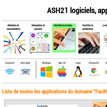
ASH21 logiciels, app
Attention et
Dénombrer et
Faciliter la lecture
Faciliter la
Le t
concentration
calculer
production
Connecté
Hors-ligne
Windows
Mac OS
Linux
ChromeOS
A
Liste de toutes les applications du domaine "Facili