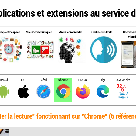
lications et extensions au service de
emps et l'espace
Mieux communiquer
Mieux comprendre
Oraliser un texte
Reconnai
visuel
ndroid
IOS
Safari
Chrome
FireFox
Edge
Java 32 bits
ter la lecture" fonctionnant sur "Chrome" (6 référenc