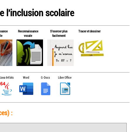
 l'inclusion scolaire
ssance
Reconnaissance
S'exercer plus
Tracer et dessiner
le
vocale
facilement
Java 64 bits
Word
G-Docs
Libre Office
es) :