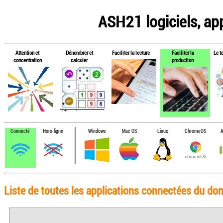
ASH21 logiciels, app
Attention et
Dénombrer et
Faciliter la lecture
Faciliter la
Le t
concentration
calculer
production
Connecté
Hors-ligne
Windows
Mac OS
Linux
ChromeOS
A
Liste de toutes les applications connectées du doma