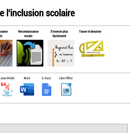
 l'inclusion scolaire
ssance
Reconnaissance
S'exercer plus
Tracer et dessiner
le
vocale
facilement
Java 64 bits
Word
G-Docs
Libre Office