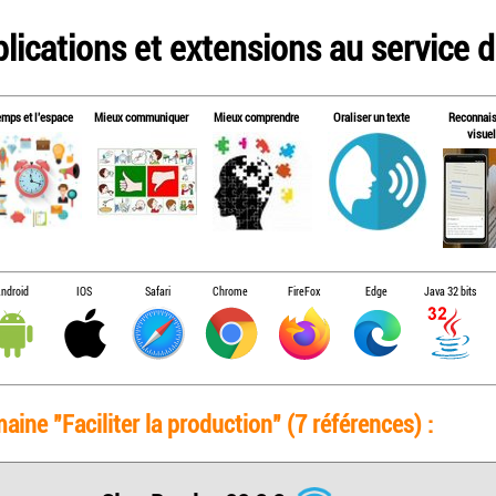
lications et extensions au service de
emps et l'espace
Mieux communiquer
Mieux comprendre
Oraliser un texte
Reconnai
visuel
ndroid
IOS
Safari
Chrome
FireFox
Edge
Java 32 bits
ine "Faciliter la production" (7 références) :