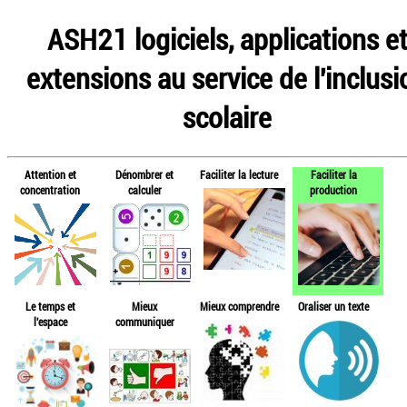
ASH21 logiciels, applications e
extensions au service de l'inclusi
scolaire
Attention et
Dénombrer et
Faciliter la lecture
Faciliter la
concentration
calculer
production
Le temps et
Mieux
Mieux comprendre
Oraliser un texte
l'espace
communiquer