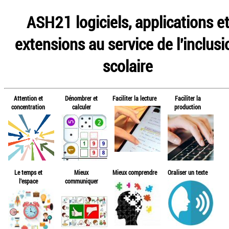
ASH21 logiciels, applications e
extensions au service de l'inclusi
scolaire
Attention et
Dénombrer et
Faciliter la lecture
Faciliter la
concentration
calculer
production
Le temps et
Mieux
Mieux comprendre
Oraliser un texte
l'espace
communiquer