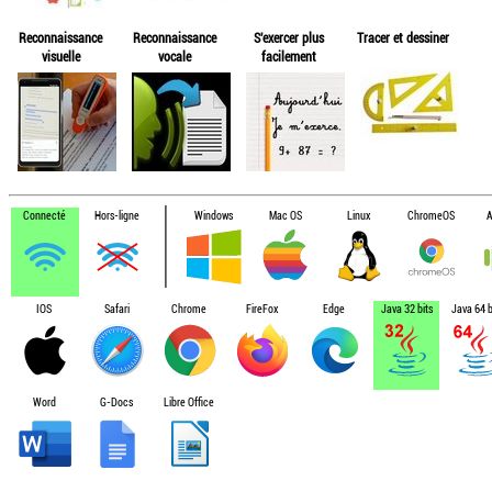
Reconnaissance
Reconnaissance
S'exercer plus
Tracer et dessiner
visuelle
vocale
facilement
Connecté
Hors-ligne
Windows
Mac OS
Linux
ChromeOS
A
IOS
Safari
Chrome
FireFox
Edge
Java 32 bits
Java 64 b
Word
G-Docs
Libre Office