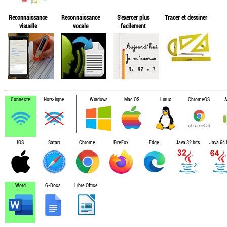
Reconnaissance
Reconnaissance
S'exercer plus
Tracer et dessiner
visuelle
vocale
facilement
Connecté
Hors-ligne
Windows
Mac OS
Linux
ChromeOS
A
IOS
Safari
Chrome
FireFox
Edge
Java 32 bits
Java 64 b
Word
G-Docs
Libre Office