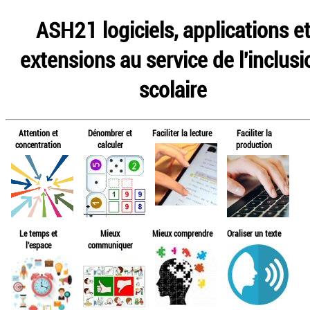
ASH21 logiciels, applications e
extensions au service de l'inclusi
scolaire
Attention et
Dénombrer et
Faciliter la lecture
Faciliter la
concentration
calculer
production
Le temps et
Mieux
Mieux comprendre
Oraliser un texte
l'espace
communiquer