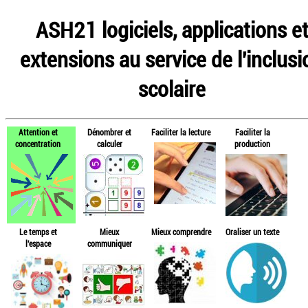
ASH21 logiciels, applications e
extensions au service de l'inclusi
scolaire
Attention et
Dénombrer et
Faciliter la lecture
Faciliter la
concentration
calculer
production
Le temps et
Mieux
Mieux comprendre
Oraliser un texte
l'espace
communiquer