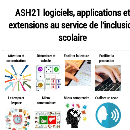
ASH21 logiciels, applications e
extensions au service de l'inclusi
scolaire
Attention et
Dénombrer et
Faciliter la lecture
Faciliter la
concentration
calculer
production
Le temps et
Mieux
Mieux comprendre
Oraliser un texte
l'espace
communiquer